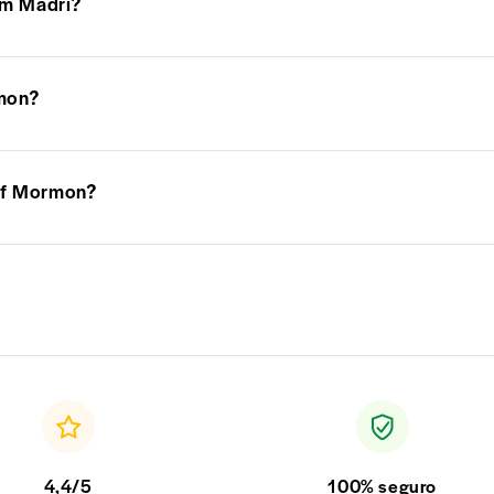
em Madri?
rmon?
 of Mormon?
4,4/5
100% seguro