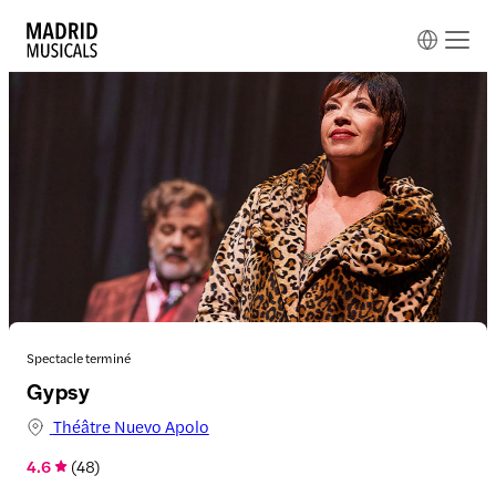
Spectacle terminé
Gypsy
Théâtre Nuevo Apolo
4.6
(
48
)