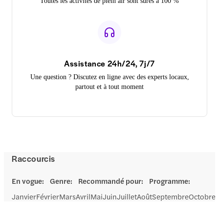
Toutes les activités de plein air sont sûres à 100 %
Assistance 24h/24, 7j/7
Une question ? Discutez en ligne avec des experts locaux,
partout et à tout moment
Raccourcis
En vogue
:
Genre
:
Recommandé pour
:
Programme
:
Janvier
Février
Mars
Avril
Mai
Juin
Juillet
Août
Septembre
Octobre