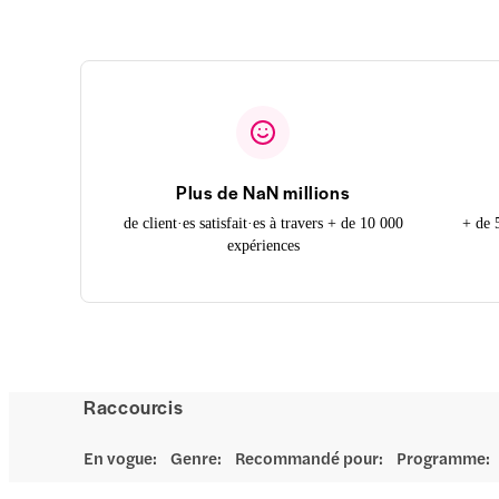
Plus de NaN millions
de client·es satisfait·es à travers + de 10 000
+ de 
expériences
Raccourcis
En vogue
:
Genre
:
Recommandé pour
:
Programme
: