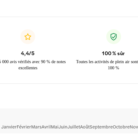
4,4/5
100 % sûr
5 000 avis vérifiés avec 90 % de notes
Toutes les activités de plein air sont
excellentes
100 %
Janvier
Février
Mars
Avril
Mai
Juin
Juillet
Août
Septembre
Octobre
Nov