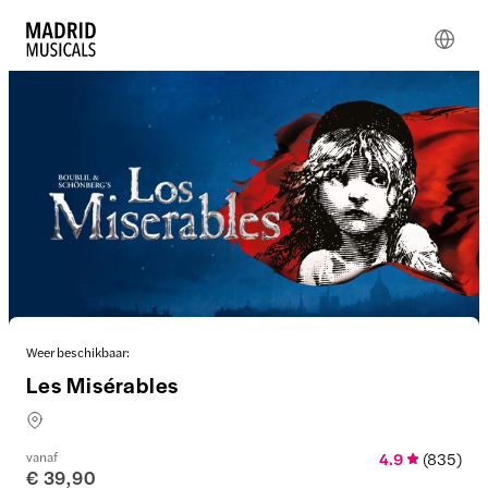
Weer beschikbaar:
Les Misérables
vanaf
4.9
(
835
)
€ 39,90