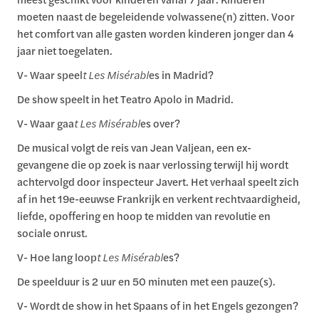
moeten naast de begeleidende volwassene(n) zitten. Voor
het comfort van alle gasten worden kinderen jonger dan 4
jaar niet toegelaten.
V- Waar speel
t Les Misérabl
es in Madrid?
De show speelt in het Teatro Apolo in Madrid.
V- Waar gaa
t Les Misérabl
es over?
De musical volgt de reis van Jean Valjean, een ex-
gevangene die op zoek is naar verlossing terwijl hij wordt
achtervolgd door inspecteur Javert. Het verhaal speelt zich
af in het 19e-eeuwse Frankrijk en verkent rechtvaardigheid,
liefde, opoffering en hoop te midden van revolutie en
sociale onrust.
V- Hoe lang loop
t Les Misérabl
es?
De speelduur is 2 uur en 50 minuten met een pauze(s).
V- Wordt de show in het Spaans of in het Engels gezongen?