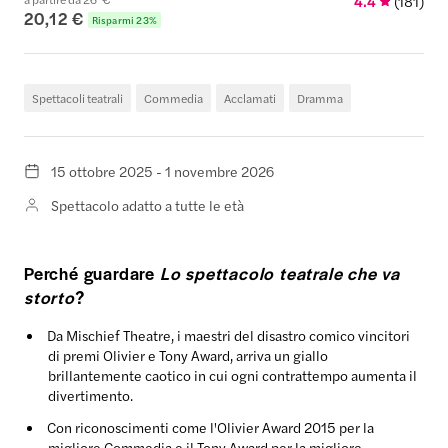
4.4
(
181
)
20,12 €
Risparmi 23%
Spettacoli teatrali
Commedia
Acclamati
Dramma
15 ottobre 2025 - 1 novembre 2026
Spettacolo adatto a tutte le età
Perché guardare
Lo spettacolo teatrale che va
storto
?
Da Mischief Theatre, i maestri del disastro comico vincitori
di premi Olivier e Tony Award, arriva un giallo
brillantemente caotico in cui ogni contrattempo aumenta il
divertimento.
Con riconoscimenti come l'Olivier Award 2015 per la
migliore Commedia e il Tony Award per la migliore