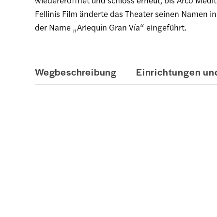
wiedereröffnet und schloss erneut, bis Arco Medi
Fellinis Film änderte das Theater seinen Namen i
der Name „Arlequín Gran Vía“ eingeführt.
Wegbeschreibung
Einrichtungen und