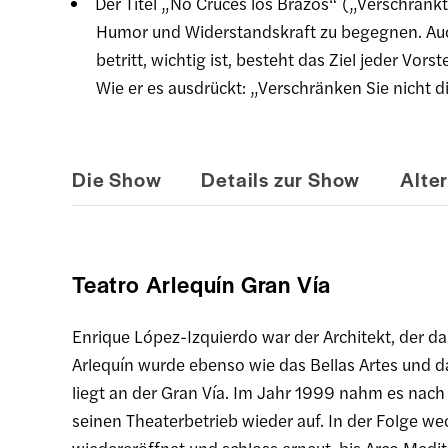
Der Titel „No Cruces los Brazos“ („Verschränkt
Humor und Widerstandskraft zu begegnen. Au
betritt, wichtig ist, besteht das Ziel jeder Vo
Wie er es ausdrückt: „Verschränken Sie nicht d
Die Show
Details zur Show
Alte
Teatro Arlequín Gran Vía
Enrique López-Izquierdo war der Architekt, der d
Arlequín wurde ebenso wie das Bellas Artes und d
liegt an der Gran Vía. Im Jahr 1999 nahm es nach e
seinen Theaterbetrieb wieder auf. In der Folge w