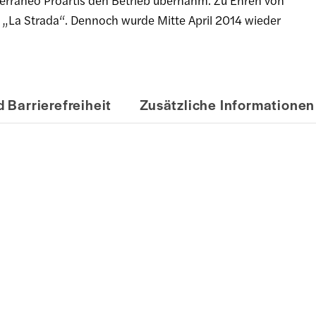
terráneo Proartis den Betrieb übernahm. Zu Ehren von
n „La Strada“. Dennoch wurde Mitte April 2014 wieder
 Barrierefreiheit
Zusätzliche Informationen